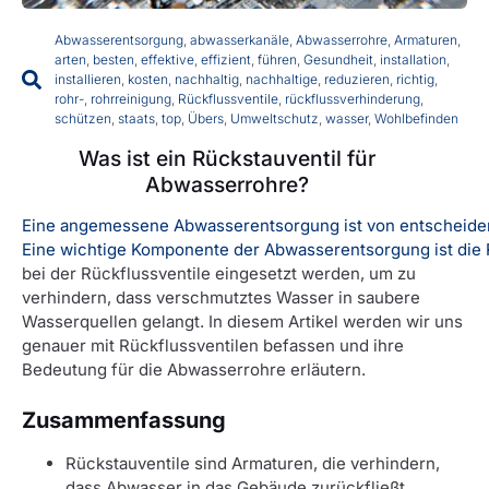
Abwasserentsorgung
,
abwasserkanäle
,
Abwasserrohre
,
Armaturen
,
arten
,
besten
,
effektive
,
effizient
,
führen
,
Gesundheit
,
installation
,
installieren
,
kosten
,
nachhaltig
,
nachhaltige
,
reduzieren
,
richtig
,
rohr-
,
rohrreinigung
,
Rückflussventile
,
rückflussverhinderung
,
schützen
,
staats
,
top
,
Übers
,
Umweltschutz
,
wasser
,
Wohlbefinden
Was ist ein Rückstauventil für
Abwasserrohre?
Eine angemessene Abwasserentsorgung ist von entscheide
Eine wichtige Komponente der Abwasserentsorgung ist die
bei der Rückflussventile eingesetzt werden, um zu
verhindern, dass verschmutztes Wasser in saubere
Wasserquellen gelangt. In diesem Artikel werden wir uns
genauer mit Rückflussventilen befassen und ihre
Bedeutung für die Abwasserrohre erläutern.
Zusammenfassung
Rückstauventile sind Armaturen, die verhindern,
dass Abwasser in das Gebäude zurückfließt.