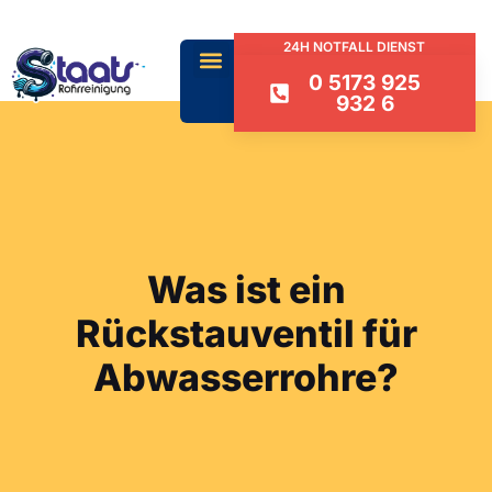
24H NOTFALL DIENST
0 5173 925
932 6
Was ist ein
Rückstauventil für
Abwasserrohre?