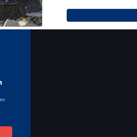
n
ren