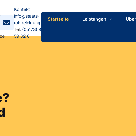
Kontakt
gung
info@staats-
Startseite
Leistungen
Über
mpstr.
rohrreinigung.de
Tel.
(05173) 92
tze
59 32 6
e?
d