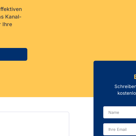
effektiven
as Kanal-
 Ihre
Schreiben
kostenlo