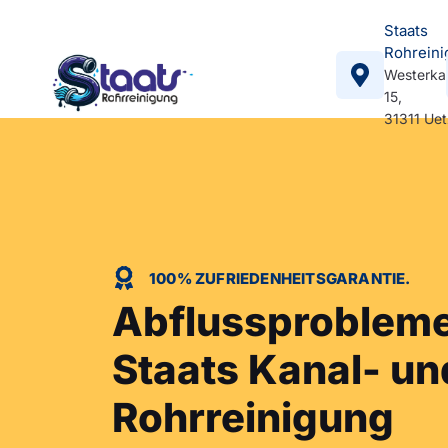
Staats
Rohreini
Westerka
15,
31311 Ue
100% ZUFRIEDENHEITSGARANTIE.
Abflussproblem
Staats Kanal- un
Rohrreinigung