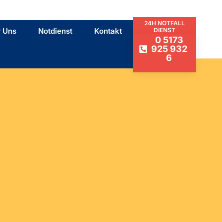
24H NOTFALL
 Uns
Notdienst
Kontakt
DIENST
0 5173
925 932
6