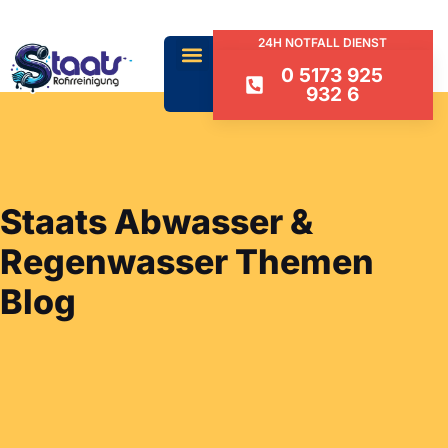
24H NOTFALL DIENST
0 5173 925
932 6
Staats Abwasser &
Regenwasser Themen
Blog