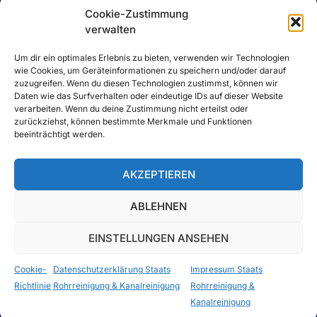
Cookie-Zustimmung
verwalten
Um dir ein optimales Erlebnis zu bieten, verwenden wir Technologien
wie Cookies, um Geräteinformationen zu speichern und/oder darauf
zuzugreifen. Wenn du diesen Technologien zustimmst, können wir
Daten wie das Surfverhalten oder eindeutige IDs auf dieser Website
verarbeiten. Wenn du deine Zustimmung nicht erteilst oder
zurückziehst, können bestimmte Merkmale und Funktionen
beeinträchtigt werden.
AKZEPTIEREN
ABLEHNEN
EINSTELLUNGEN ANSEHEN
Cookie-
Datenschutzerklärung Staats
Impressum Staats
Impressum
Datenschutzerklärung
Cookie Richtlinie
2026 Alle Rechte vorbehalten durch
Richtlinie
Rohrreinigung & Kanalreinigung
Rohrreinigung &
Staats Rohrreinigung und Kanalreinigung
Kanalreinigung