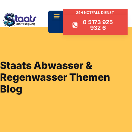
24H NOTFALL DIENST
0 5173 925
932 6
Staats Abwasser &
Regenwasser Themen
Blog