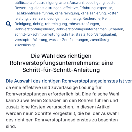
abflüsse
,
abflussreinigung
,
arten
,
Auswahl
,
beseitigung
,
besten
,
Bewertung
,
dienstleistungen
,
effektive
,
Erfahrung
,
expertise
,
Fachkenntnisse
,
führen
,
kanalreinigung
,
kanalsanierung
,
kosten
,
leistung
,
Lizenzen
,
lösungen
,
nachhaltig
,
Recherche
,
Rein
,
Reinigung
,
richtig
,
rohrreinigung
,
rohrverstopfungen
,
Rohrverstopfungsdienst
,
Rohrverstopfungsunternehmen
,
Schäden
,
schritt-für-schritt-anleitung
,
schritte
,
staats
,
top
,
Verfügbarkeit
,
verstopfte
,
Wartung
,
wasser
,
Zertifizierungen
,
zuverlässig
,
zuverlässige
Die Wahl des richtigen
Rohrverstopfungsunternehmens: eine
Schritt-für-Schritt-Anleitung
Die Auswahl des richtigen Rohrverstopfungsdienstes ist v
da eine effektive und zuverlässige Lösung für
Rohrverstopfungen erforderlich ist. Eine falsche Wahl
kann zu weiteren Schäden an den Rohren führen und
zusätzliche Kosten verursachen. In diesem Artikel
werden neun Schritte vorgestellt, die bei der Auswahl
des richtigen Rohrverstopfungsdienstes zu beachten
sind.