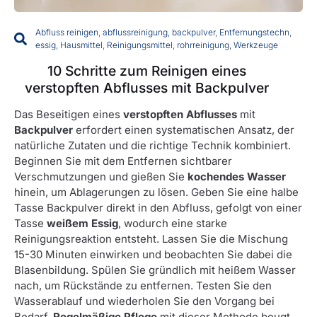
Abfluss reinigen
,
abflussreinigung
,
backpulver
,
Entfernungstechn
,
essig
,
Hausmittel
,
Reinigungsmittel
,
rohrreinigung
,
Werkzeuge
10 Schritte zum Reinigen eines
verstopften Abflusses mit Backpulver
Das Beseitigen eines
verstopften Abflusses
mit
Backpulver
erfordert einen systematischen Ansatz, der
natürliche Zutaten und die richtige Technik kombiniert.
Beginnen Sie mit dem Entfernen sichtbarer
Verschmutzungen und gießen Sie
kochendes Wasser
hinein, um Ablagerungen zu lösen. Geben Sie eine halbe
Tasse Backpulver direkt in den Abfluss, gefolgt von einer
Tasse
weißem Essig
, wodurch eine starke
Reinigungsreaktion entsteht. Lassen Sie die Mischung
15-30 Minuten einwirken und beobachten Sie dabei die
Blasenbildung. Spülen Sie gründlich mit heißem Wasser
nach, um Rückstände zu entfernen. Testen Sie den
Wasserablauf und wiederholen Sie den Vorgang bei
Bedarf.
Regelmäßige Pflege
mit dieser Methode beugt