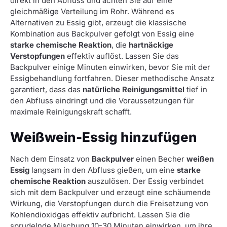
direkt in den Abfluss und achten Sie auf eine
gleichmäßige Verteilung im Rohr. Während es
Alternativen zu Essig gibt, erzeugt die klassische
Kombination aus Backpulver gefolgt von Essig eine
starke chemische Reaktion
, die
hartnäckige
Verstopfungen
effektiv auflöst. Lassen Sie das
Backpulver einige Minuten einwirken, bevor Sie mit der
Essigbehandlung fortfahren. Dieser methodische Ansatz
garantiert, dass das
natürliche Reinigungsmittel
tief in
den Abfluss eindringt und die Voraussetzungen für
maximale Reinigungskraft schafft.
Weißwein-Essig hinzufügen
Nach dem Einsatz von
Backpulver
einen Becher
weißen
Essig
langsam in den Abfluss gießen, um eine
starke
chemische Reaktion
auszulösen. Der Essig verbindet
sich mit dem Backpulver und erzeugt eine schäumende
Wirkung, die Verstopfungen durch die Freisetzung von
Kohlendioxidgas effektiv aufbricht. Lassen Sie die
sprudelnde Mischung 10-30 Minuten einwirken, um ihre