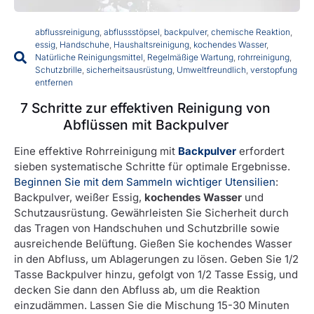
abflussreinigung
,
abflussstöpsel
,
backpulver
,
chemische Reaktion
,
essig
,
Handschuhe
,
Haushaltsreinigung
,
kochendes Wasser
,
Natürliche Reinigungsmittel
,
Regelmäßige Wartung
,
rohrreinigung
,
Schutzbrille
,
sicherheitsausrüstung
,
Umweltfreundlich
,
verstopfung
entfernen
7 Schritte zur effektiven Reinigung von
Abflüssen mit Backpulver
Eine effektive Rohrreinigung mit
Backpulver
erfordert
sieben systematische Schritte für optimale Ergebnisse.
Beginnen Sie mit dem Sammeln wichtiger Utensilien
:
Backpulver, weißer Essig,
kochendes Wasser
und
Schutzausrüstung. Gewährleisten Sie Sicherheit durch
das Tragen von Handschuhen und Schutzbrille sowie
ausreichende Belüftung. Gießen Sie kochendes Wasser
in den Abfluss, um Ablagerungen zu lösen. Geben Sie 1/2
Tasse Backpulver hinzu, gefolgt von 1/2 Tasse Essig, und
decken Sie dann den Abfluss ab, um die Reaktion
einzudämmen. Lassen Sie die Mischung 15-30 Minuten