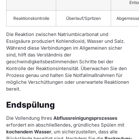
Ents
Reaktionskontrolle
Überlauf/Spritzen
Abgemesse
Die Reaktion zwischen Natriumbicarbonat und
Essigsäure produziert Kohlendioxid, Wasser und Salz.
Während diese Verbindungen im Allgemeinen sicher
sind, hilft das Verständnis der
geschwindigkeitsbestimmenden Schritte bei der
Kontrolle der Reaktionsintensität. Überwachen Sie den
Prozess genau und halten Sie Notfallmaßnahmen für
mögliche Verschüttungen oder unerwartete Reaktionen
bereit.
Endspülung
Die Vollendung Ihres
Abflussreinigungsprozesses
erfordert ein abschließendes, gründliches Spülen mit
kochendem Wasser
, um sicherzustellen, dass alle
Rückstände beseitigt sind. Nachdem Sie die
Backpulver-