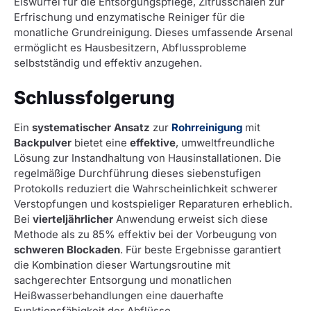
Eiswürfel für die Entsorgungspflege, Zitrusschalen zur
Erfrischung und enzymatische Reiniger für die
monatliche Grundreinigung. Dieses umfassende Arsenal
ermöglicht es Hausbesitzern, Abflussprobleme
selbstständig und effektiv anzugehen.
Schlussfolgerung
Ein
systematischer Ansatz
zur
Rohrreinigung
mit
Backpulver
bietet eine
effektive
, umweltfreundliche
Lösung zur Instandhaltung von Hausinstallationen. Die
regelmäßige Durchführung dieses siebenstufigen
Protokolls reduziert die Wahrscheinlichkeit schwerer
Verstopfungen und kostspieliger Reparaturen erheblich.
Bei
vierteljährlicher
Anwendung erweist sich diese
Methode als zu 85% effektiv bei der Vorbeugung von
schweren Blockaden
. Für beste Ergebnisse garantiert
die Kombination dieser Wartungsroutine mit
sachgerechter Entsorgung und monatlichen
Heißwasserbehandlungen eine dauerhafte
Funktionsfähigkeit der Abflüsse.