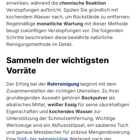
einwirken, während die
chemische Reaktion
Verstopfungen aufbricht. Spülen Sie gründlich mit
kochendem Wasser nach, um Rückstände zu entfernen.
Regelmäßige
monatliche Wartung
mit dieser Methode
beugt zukünftigen Verstopfungen vor. Die folgenden
Schritte beschreiben diese bewährte natürliche
Reinigungsmethode im Detail.
Sammeln der wichtigsten
Vorräte
Der Erfolg bei der
Rohrreinigung
beginnt mit dem
Zusammenstellen der richtigen Utensilien. Zu Ihrer
grundlegenden Auswahl gehören
Backpulver
als
alkalisches Mittel,
weißer Essig
für seine säurehaltigen
Eigenschaften und
kochendes Wasser
zur
Unterstützung der Schmutzentfernung. Wichtige
Werkzeuge sind ein Abflussstöpsel, ein sauberes Tuch
und genaue Messbecher für präzise Mengendosierung.
Eine
fünf- bis zehnminütige
Wartezeit nach der