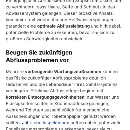
Reinigung aller Abflusssiebe und Stöpsel umfassen, um
zu verhindern, dass Haare, Seife und Schmutz in das
Abwassersystem gelangen. Dieser proaktive Ansatz,
kombiniert mit wöchentlichen Heißwasserspülungen,
garantiert eine
optimale Abflussleistung
und hilft dabei,
potenzielle Probleme zu erkennen, bevor sie sich zu
größeren Schwierigkeiten entwickeln.
Beugen Sie zukünftigen
Abflussproblemen vor
Mehrere
vorbeugende Wartungsmaßnahmen
können
das Risiko zukünftiger Abflussprobleme deutlich
reduzieren und die Lebensdauer Ihres Sanitärsystems
verlängern. Effektive Abflusspflege beginnt mit
korrekten Entsorgungsgewohnheiten
: nur Wasser und
Flüssigkeiten sollten in Küchenabflüsse gelangen,
während Toiletten ausschließlich für menschliche
Ausscheidungen und Toilettenpapier genutzt werden
sollten.
Jährliche Inspektionen
helfen dabei, potenzielle
Entwässerungsprobleme zu erkennen, bevor sie zu