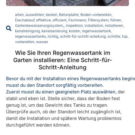
arten
,
auswählen
,
besten
,
Betonplatte
,
Boden vorbereiten
,
Dachablauf
,
effektive
,
effizient
,
Fachmann
,
Filtersystem
,
führen
,
Gartenbewässerungssystem,
,
inspektion
,
installation
,
installieren
,
kanalreinigung
,
kanalsanierung
,
kosten
,
regenwassertank
,
regenwassertanks
,
richtig
,
schritt-für-schritt-anleitung
,
schritte
,
top
,
vorbereiten
,
wasser
Wie Sie Ihren Regenwassertank im
Garten installieren: Eine Schritt-für-
Schritt-Anleitung
Bevor du mit der Installation eines Regenwassertanks begin
musst du den Standort sorgfältig vorbereiten
.
Zuerst musst du einen geeigneten Platz auswählen
, der
stabil und eben ist. Stelle sicher, dass der Boden fest
genug ist, um das Gewicht des Tanks zu tragen.
Überprüfe auch, ob der Standort leicht zugänglich ist,
damit die Installation und spätere Wartung problemlos
durchgeführt werden können.