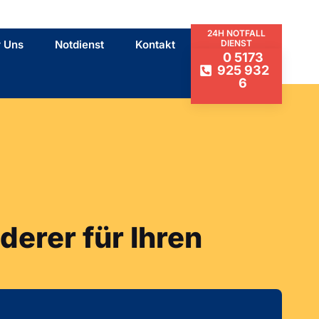
24H NOTFALL
 Uns
Notdienst
Kontakt
DIENST
0 5173
925 932
6
derer für Ihren