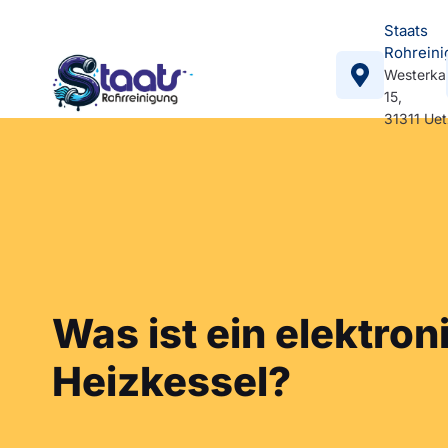
Staats
Rohreini
Westerka
15,
31311 Ue
Was ist ein elektron
Heizkessel?