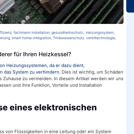
ffizienz
,
fachmann installation
,
gesundheitsschutz.
,
Heizungssystem
,
uerung
,
smart-home-integration
,
Trinkwasserschutz
,
ventiltechnologie
,
erer für Ihren Heizkessel?
l von Heizungssystemen
,
da er dazu dient
,
in das System zu verhindern
. Dies ist wichtig, um Schäden
s Zuhause zu vermeiden. In diesem Artikel werden wir uns
sen und ihre Funktion, Vorteile und Installation
se eines elektronischen
ss von Flüssigkeiten in eine Leitung oder ein System