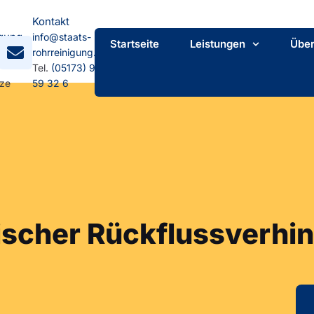
Kontakt
gung
info@staats-
Startseite
Leistungen
Über
mpstr.
rohrreinigung.de
Tel.
(05173) 92
tze
59 32 6
ischer Rückflussverhin