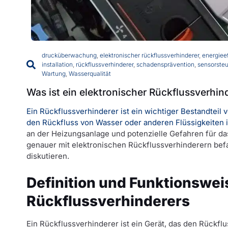
drucküberwachung
,
elektronischer rückflussverhinderer
,
energiee
installation
,
rückflussverhinderer
,
schadensprävention
,
sensorste
Wartung
,
Wasserqualität
Was ist ein elektronischer Rückflussverhind
Ein Rückflussverhinderer ist ein wichtiger Bestandtei
den Rückfluss von Wasser oder anderen Flüssigkeiten 
an der Heizungsanlage und potenzielle Gefahren für da
genauer mit elektronischen Rückflussverhinderern befas
diskutieren.
Definition und Funktionswei
Rückflussverhinderers
Ein Rückflussverhinderer ist ein Gerät, das den Rückflu