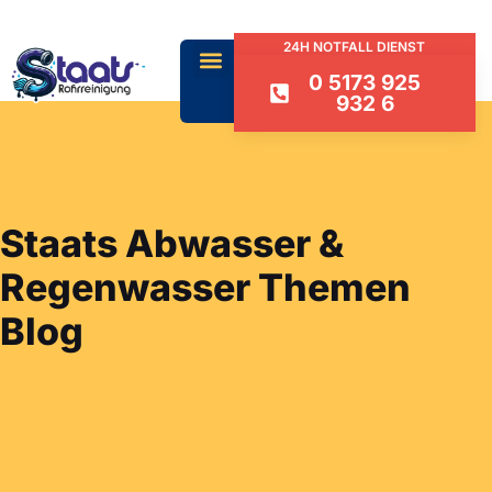
24H NOTFALL DIENST
0 5173 925
932 6
Staats Abwasser &
Regenwasser Themen
Blog