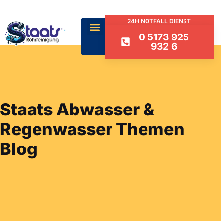
24H NOTFALL DIENST
0 5173 925
932 6
Staats Abwasser &
Regenwasser Themen
Blog