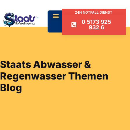
24H NOTFALL DIENST
0 5173 925
932 6
Staats Abwasser &
Regenwasser Themen
Blog