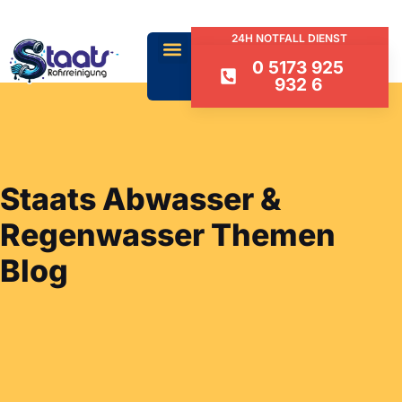
24H NOTFALL DIENST
0 5173 925
932 6
Staats Abwasser &
Regenwasser Themen
Blog