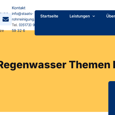
Kontakt
gung
info@staats-
Startseite
Leistungen
Über
mpstr.
rohrreinigung.de
Tel.
(05173) 92
tze
59 32 6
 Regenwasser Themen 