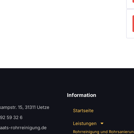
Information
ampstr. 15, 31311 Uetze
Startseite
 92 59 32 6
Leistungen
aats-rohrreinigung.de
Rohrreinigung und Rohrsanieru