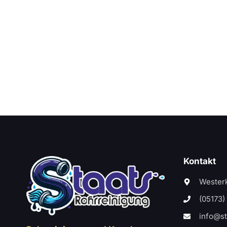
Kontakt
Westerk
(05173)
info@st