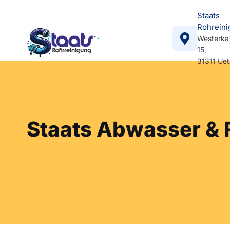
Staats
Rohreini
Westerka
15,
31311 Ue
Staats Abwasser &