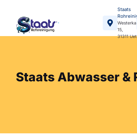
Staats
Rohreini
Westerka
15,
31311 Ue
Staats Abwasser &