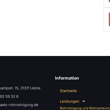
Information
ampstr. 15, 31311 Uetze
Startseite
 92 59 32 6
Leistungen
aats-rohrreinigung.de
Rohrreinigung und Rohrsanieru