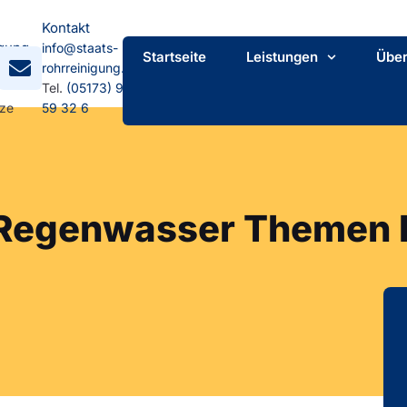
Kontakt
gung
info@staats-
Startseite
Leistungen
Über
mpstr.
rohrreinigung.de
Tel.
(05173) 92
tze
59 32 6
 Regenwasser Themen 