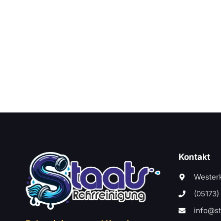
Kontakt
Westerk
(05173)
info@st