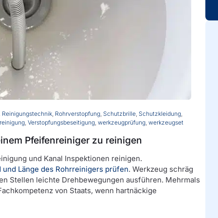
,
Reinigungstechnik
,
Rohrverstopfung
,
Schutzbrille
,
Schutzkleidung
,
nreinigung
,
Verstopfungsbeseitigung
,
werkzeugprüfung
,
werkzeugset
einem Pfeifenreiniger zu reinigen
einigung und Kanal Inspektionen reinigen.
 und Länge des Rohrreinigers prüfen
. Werkzeug schräg
ften Stellen leichte Drehbewegungen ausführen. Mehrmals
e Fachkompetenz von Staats, wenn hartnäckige