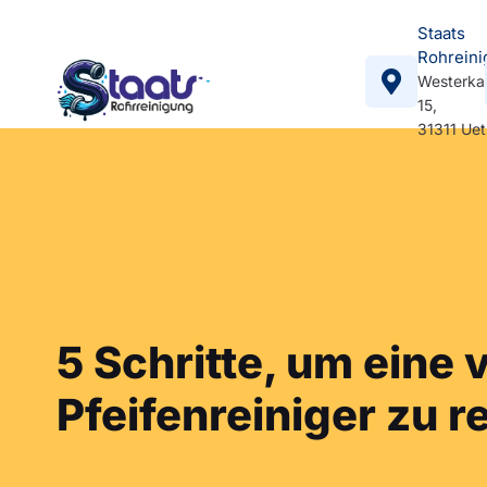
Staats
Rohreini
Westerka
15,
31311 Ue
5 Schritte, um eine 
Pfeifenreiniger zu r