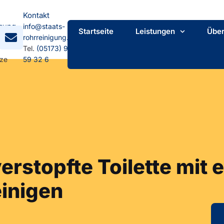
Kontakt
gung
info@staats-
Startseite
Leistungen
Über
mpstr.
rohrreinigung.de
Tel.
(05173) 92
tze
59 32 6
verstopfte Toilette mit
einigen