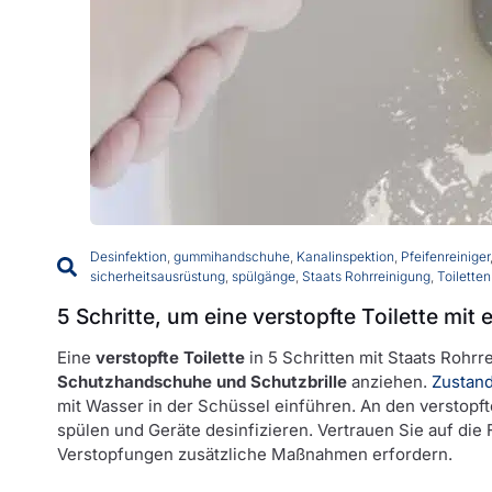
Desinfektion
,
gummihandschuhe
,
Kanalinspektion
,
Pfeifenreiniger
sicherheitsausrüstung
,
spülgänge
,
Staats Rohrreinigung
,
Toilette
5 Schritte, um eine verstopfte Toilette mit 
Eine
verstopfte Toilette
in 5 Schritten mit Staats Rohrr
Schutzhandschuhe und Schutzbrille
anziehen.
Zustand
mit Wasser in der Schüssel einführen. An den verstop
spülen und Geräte desinfizieren. Vertrauen Sie auf di
Verstopfungen zusätzliche Maßnahmen erfordern.