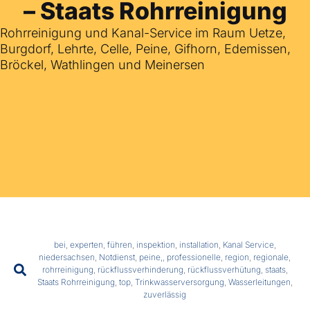
– Staats Rohrreinigung
Rohrreinigung und Kanal-Service im Raum Uetze,
Burgdorf, Lehrte, Celle, Peine, Gifhorn, Edemissen,
Bröckel, Wathlingen und Meinersen
bei
,
experten
,
führen
,
inspektion
,
installation
,
Kanal Service
,
niedersachsen
,
Notdienst
,
peine,
,
professionelle
,
region
,
regionale
,
rohrreinigung
,
rückflussverhinderung
,
rückflussverhütung
,
staats
,
Staats Rohrreinigung
,
top
,
Trinkwasserversorgung
,
Wasserleitungen
,
zuverlässig