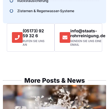
Rückstausicherung
Zisternen & Regenwasser-Systeme
(05173) 92
info@staats-
59 32 6
rohrreinigung.de
RUFEN SIE UNS
SENDEN SIE UNS EINE
AN
EMAIL
More Posts & News