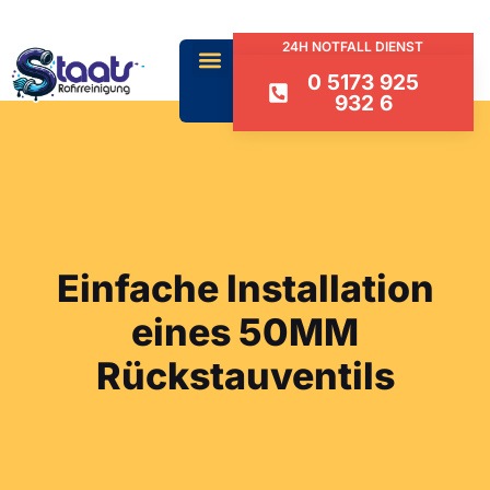
24H NOTFALL DIENST
0 5173 925
932 6
Einfache Installation
eines 50MM
Rückstauventils