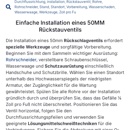
Durchflussrichtung
,
installation
,
Rückstauventil
,
Rohre
,
Rohrschneider
,
Stand
,
Standort
,
Vorbereitung
,
Wasserschaden
,
Wasserwaage
,
Werkzeuge
,
Zoll pro Fu
Einfache Installation eines 50MM
Rückstauventils
Die Installation eines 50mm
Rückschlagventils
erfordert
spezielle Werkzeuge
und sorgfältige Vorbereitung.
Beginnen Sie mit dem Sammeln wichtiger Ausrüstung:
Rohrschneider
, verstellbare Schraubenschlüssel,
Wasserwaage und
Schutzausrüstung
einschließlich
Handschuhe und Schutzbrille. Wählen Sie einen Standort
unterhalb des Hochwasserspiegels der niedrigsten
Armatur, der Zugänglichkeit für die Wartung
gewährleistet. Spülen Sie alle Rohre vor der Installation
gründlich durch und überprüfen Sie, dass das Gefälle ¼
Zoll pro Fuß nicht überschreitet. Positionieren Sie das
Ventil horizontal, folgen Sie den
Durchflussrichtungspfeilen und verwenden Sie
geeignete
Lösungsmittelschweißtechniken
für die
Verbindungen. Sichern Sie die Abdeckung mit einer O-