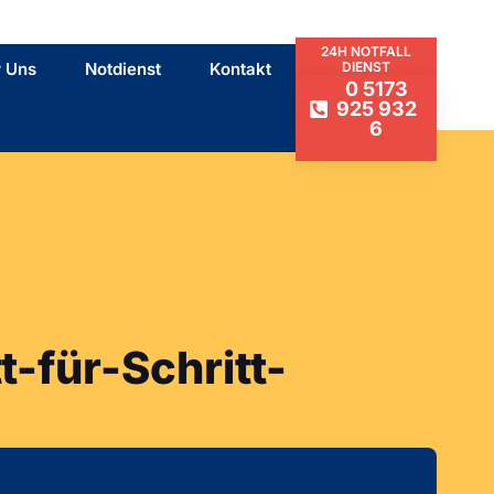
24H NOTFALL
 Uns
Notdienst
Kontakt
DIENST
0 5173
925 932
6
t-für-Schritt-