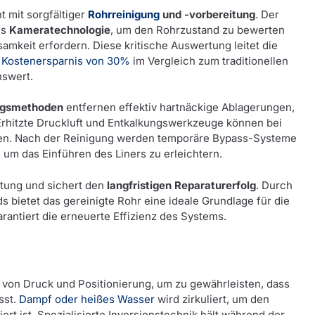
t mit sorgfältiger
Rohrreinigung
und -vorbereitung
. Der
ls
Kameratechnologie
, um den Rohrzustand zu bewerten
amkeit erfordern. Diese kritische Auswertung leitet die
e
Kostenersparnis von 30%
im Vergleich zum traditionellen
nswert.
ngsmethoden
entfernen effektiv hartnäckige Ablagerungen,
Erhitzte Druckluft und Entkalkungswerkzeuge können bei
en. Nach der Reinigung werden temporäre Bypass-Systeme
t, um das Einführen des Liners zu erleichtern.
ftung und sichert den
langfristigen Reparaturerfolg
. Durch
ds bietet das gereinigte Rohr eine ideale Grundlage für die
rantiert die erneuerte Effizienz des Systems.
von Druck und Positionierung, um zu gewährleisten, dass
sst.
Dampf oder heißes Wasser
wird zirkuliert, um den
iert ist. Spezialisierte Inversionstechnik hält während der