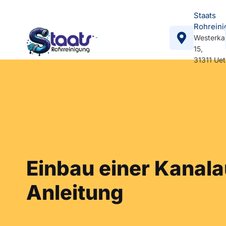
Staats
Rohreini
Westerka
15,
31311 Ue
Einbau einer Kanalau
Anleitung