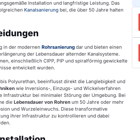
ngsgemäße Installation und langfristige Leistung. Das
folgreichen
Kanalsanierung
bei, die über 50 Jahre halten
leidungen
ng in der modernen
Rohrsanierung
dar und bieten einen
erlängerung der Lebensdauer alternder Kanalsysteme.
en, einschließlich CIPP, PIP und spiralförmig gewickelte
nisse entwickelt wurden.
bis Polyurethan, beeinflusst direkt die Langlebigkeit und
chniken
wie Inversions-, Einzugs- und Wickelverfahren
e Infrastruktur bei minimaler Störung der Umgebung. Bei
me die
Lebensdauer von Rohren
um 50 Jahre oder mehr
osion und Wurzeleinwuchs. Diese transformative
ng ihrer Infrastruktur zu kontrollieren und dabei
iden.
nstallation