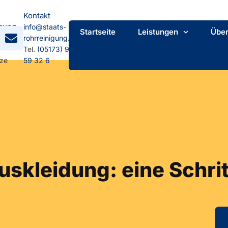
Kontakt
gung
info@staats-
Startseite
Leistungen
Über
mpstr.
rohrreinigung.de
Tel.
(05173) 92
tze
59 32 6
skleidung: eine Schrit