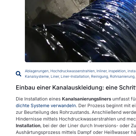
Ablagerungen
,
Hochdruckwasserstrahlen
,
Inliner
,
inspektion
,
insta
Kanalsysteme
,
Liner
,
Liner-Installation
,
Reinigung
,
Rohrsanierung
Einbau einer Kanalauskleidung: eine Schrit
Die Installation eines
Kanalsanierungsliners
umfasst fün
dichte Systeme verwandeln
. Der Prozess beginnt mit e
zur Beurteilung des Rohrzustands. Anschließend werd
Hindernisse mittels Hochdruckwasserstrahlen und mec
Installation
, bei der der Liner durch Inversions- oder Z
Aushärtungsprozess mittels Dampf oder Heißwasser härt