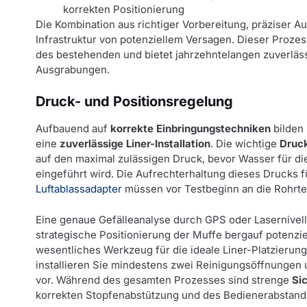
korrekten Positionierung
Die Kombination aus richtiger Vorbereitung, präziser A
Infrastruktur von potenziellem Versagen. Dieser Proze
des bestehenden und bietet jahrzehntelangen zuverläss
Ausgrabungen.
Druck- und Positionsregelung
Aufbauend auf
korrekte Einbringungstechniken
bilden 
eine
zuverlässige Liner-Installation
. Die wichtige
Druc
auf den maximal zulässigen Druck, bevor Wasser für d
eingeführt wird. Die Aufrechterhaltung dieses Drucks für
Luftablassadapter
müssen vor Testbeginn an die Rohrt
Eine genaue Gefälleanalyse durch GPS oder Lasernivel
strategische Positionierung der Muffe bergauf potenziel
wesentliches Werkzeug für die ideale Liner-Platzieru
installieren Sie mindestens zwei Reinigungsöffnungen 
vor. Während des gesamten Prozesses sind strenge
Si
korrekten Stopfenabstützung und des Bedienerabstand