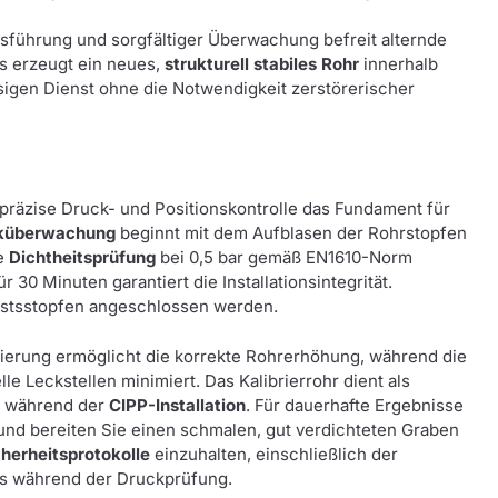
usführung und sorgfältiger Überwachung befreit alternde
ss erzeugt ein neues,
strukturell stabiles Rohr
innerhalb
igen Dienst ohne die Notwendigkeit zerstörerischer
präzise Druck- und Positionskontrolle das Fundament für
küberwachung
beginnt mit dem Aufblasen der Rohrstopfen
ie
Dichtheitsprüfung
bei 0,5 bar gemäß EN1610-Norm
 30 Minuten garantiert die Installationsintegrität.
estsstopfen angeschlossen werden.
lierung ermöglicht die korrekte Rohrerhöhung, während die
le Leckstellen minimiert. Das Kalibrierrohr dient als
ng während der
CIPP-Installation
. Für dauerhafte Ergebnisse
und bereiten Sie einen schmalen, gut verdichteten Graben
cherheitsprotokolle
einzuhalten, einschließlich der
s während der Druckprüfung.