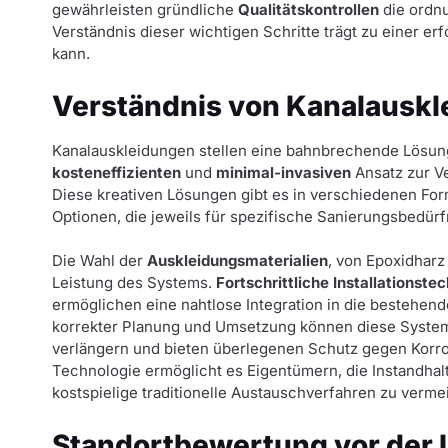
gewährleisten gründliche
Qualitätskontrollen
die ordnu
Verständnis dieser wichtigen Schritte trägt zu einer er
kann.
Verständnis von Kanalausk
Kanalauskleidungen stellen eine bahnbrechende Lösu
kosteneffizienten
und
minimal-invasiven
Ansatz zur V
Diese kreativen Lösungen gibt es in verschiedenen Form
Optionen, die jeweils für spezifische Sanierungsbedürf
Die Wahl der
Auskleidungsmaterialien
, von Epoxidharz 
Leistung des Systems.
Fortschrittliche Installationste
ermöglichen eine nahtlose Integration in die bestehend
korrekter Planung und Umsetzung können diese Syste
verlängern und bieten überlegenen Schutz gegen Korr
Technologie ermöglicht es Eigentümern, die Instandhaltu
kostspielige traditionelle Austauschverfahren zu verme
Standortbewertung vor der I