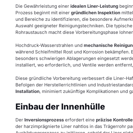
Die Gewährleistung einer
idealen Liner-Leistung
beginn
Prozess beginnt mit einer
gründlichen Inspektion
mitte
und Bereiche zu identifizieren, die besondere Aufmerks
Auswahl geeigneter Reinigungstechniken. Die typisch
Rohraustausch macht diese Vorbereitungsphase lohne
Hochdruck-Wasserstrahlen und
mechanische Reinigu
während Schleifmittel Rost und Korrosion bekämpfen. 
besonders schwierigen Ablagerungen eingesetzt werd
installiert, wo erforderlich, und Ventile werden entfern
Diese gründliche Vorbereitung verbessert die Liner-Ha
Befolgen der Herstellerrichtlinien und Industriestandar
Installation
, minimiert zukünftige Komplikationen und ga
Einbau der Innenhülle
Der
Inversionsprozess
erfordert eine
präzise Kontrolle
der harzimprägnierte Liner nahtlos in das Trägerrohr pa
Aushärtungsprozess zu initiieren, sobald der Liner platz