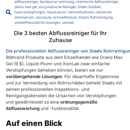
abflussreiniger
,
backpulver und essig
,
chemische Abflussreiniger
,
drano max gel
,
enzymatische Reiniger
,
Green Gobbler
,
haarverstopfungen
,
liquid-plumr
,
natriumhydroxid
,
natürliche
alternativen
,
salzsäure
,
schwefelsäure
,
Staats Rohrreinigung
,
umweltfreundliche lösungen
,
xionlab
Die 3 besten Abflussreiniger für Ihr
Zuhause
Die professionellen Abflussreiniger von Staats Rohrreinig
Während Produkte aus dem Einzelhandel wie Drano Max
Gel (9 $), Liquid-Plumr und XionLab zwar einfache
Verstopfungen beheben können, bieten sie nur
vorübergehende Lösungen
. Für dauerhafte Ergebnisse
und zur Vermeidung von Rohrschäden behebt Staats mit
seinen professionellen Inspektions- und
Reinigungsdiensten die Ursachen von Verstopfungen
und gewährleistet so eine
ordnungsgemäße
Abflusswartung
und -funktionalität.
Auf einen Blick