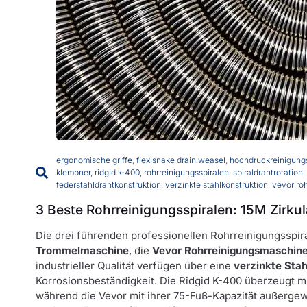
ergonomische griffe
,
flexisnake drain weasel
,
hochdruckreinigun
klempner
,
ridgid k-400
,
rohrreinigungsspiralen
,
spiraldrahtrotation
,
federstahldrahtkonstruktion
,
verzinkte stahlkonstruktion
,
vevor ro
3 Beste Rohrreinigungsspiralen: 15M Zirkula
Die drei führenden professionellen Rohrreinigungsspir
Trommelmaschine
, die
Vevor Rohrreinigungsmaschin
industrieller Qualität verfügen über eine
verzinkte Stah
Korrosionsbeständigkeit. Die Ridgid K-400 überzeugt mi
während die Vevor mit ihrer 75-Fuß-Kapazität außergewöh