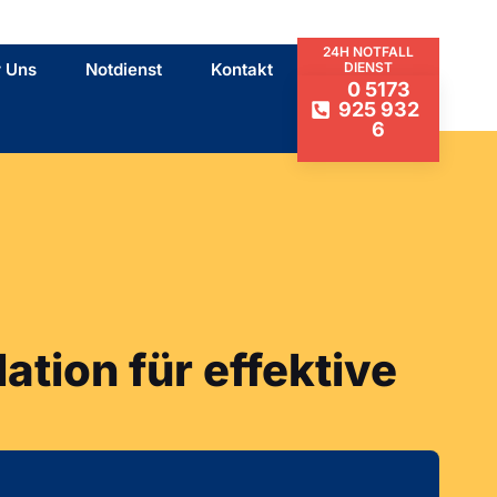
24H NOTFALL
 Uns
Notdienst
Kontakt
DIENST
0 5173
925 932
6
ation für effektive