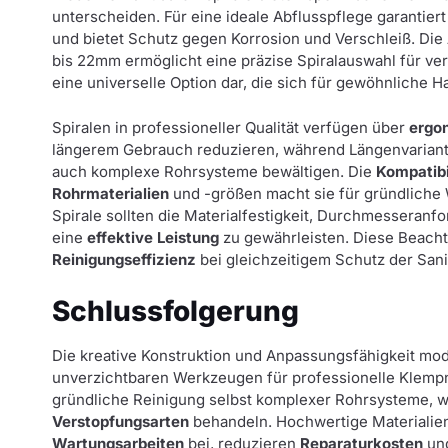
unterscheiden. Für eine ideale Abflusspflege garantiert
und bietet Schutz gegen Korrosion und Verschleiß. Die
bis 22mm ermöglicht eine präzise Spiralauswahl für v
eine universelle Option dar, die sich für gewöhnliche
Spiralen in professioneller Qualität verfügen über
ergo
längerem Gebrauch reduzieren, während Längenvariant
auch komplexe Rohrsysteme bewältigen. Die
Kompatibi
Rohrmaterialien
und -größen macht sie für gründliche 
Spirale sollten die Materialfestigkeit, Durchmesseran
eine
effektive Leistung
zu gewährleisten. Diese Beach
Reinigungseffizienz
bei gleichzeitigem Schutz der Sanit
Schlussfolgerung
Die kreative Konstruktion und Anpassungsfähigkeit mo
unverzichtbaren Werkzeugen für professionelle Klemp
gründliche Reinigung selbst komplexer Rohrsysteme, 
Verstopfungsarten
behandeln. Hochwertige Materialie
Wartungsarbeiten
bei, reduzieren
Reparaturkosten
und