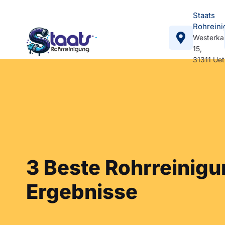
Staats
Rohreini
Westerka
15,
31311 Ue
3 Beste Rohrreinigun
Ergebnisse