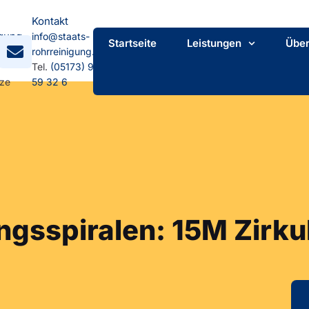
Kontakt
gung
info@staats-
Startseite
Leistungen
Über
mpstr.
rohrreinigung.de
Tel.
(05173) 92
tze
59 32 6
gsspiralen: 15M Zirkul