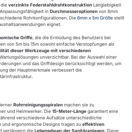
 die
verzinkte Federstahldrahtkonstruktion
Langlebigkeit
 Anpassungsfähigkeit in
Durchmesseroptionen
von 6mm
erschiedene Rohrkonfigurationen. Die
6mm x 5m Größe
stellt
 Haushaltsanwendungen eignet.
nomische Griffe
, die die Ermüdung des Benutzers bei
en von 5m bis 15m sowohl einfache Verstopfungen als
lität dieser Werkzeuge mit verschiedenen
Wartungslösungen unverzichtbar. Bei der Auswahl einer
forderungen und das Griffdesign berücksichtigt werden, um
tung der Hauptmerkmale verbessert die
ärinfrastruktur.
derner
Rohrreinigungsspiralen
machen sie zu
ner und Heimwerker. Die
15-Meter-Länge
garantiert eine
während verschiedene Aufsätze unterschiedliche
n und ergonomische Designs tragen zu
effektiven
 verlängern die
Lebensdauer der Sanitäranlagen
. Diese