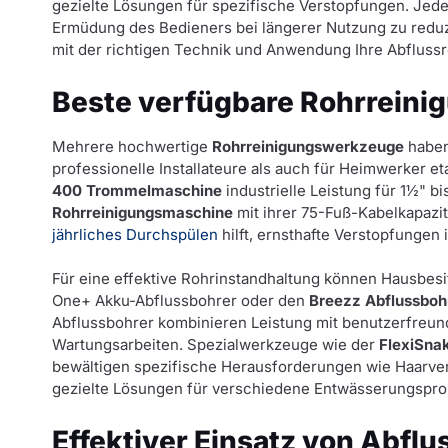
gezielte Lösungen für spezifische Verstopfungen. Jed
Ermüdung des Bedieners bei längerer Nutzung zu reduz
mit der richtigen Technik und Anwendung Ihre Abfluss
Beste verfügbare Rohrrein
Mehrere hochwertige
Rohrreinigungswerkzeuge
haben
professionelle Installateure als auch für Heimwerker eta
400 Trommelmaschine
industrielle Leistung für 1½" b
Rohrreinigungsmaschine
mit ihrer 75-Fuß-Kabelkapazit
jährliches Durchspülen
hilft, ernsthafte Verstopfungen
Für eine effektive Rohrinstandhaltung können Hausbes
One+ Akku-Abflussbohrer oder den
Breezz Abflussboh
Abflussbohrer kombinieren Leistung mit benutzerfreun
Wartungsarbeiten. Spezialwerkzeuge wie der
FlexiSna
bewältigen spezifische Herausforderungen wie Haarver
gezielte Lösungen für verschiedene Entwässerungspr
Effektiver Einsatz von Abflu