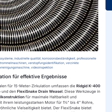
gssysteme
,
industrielle qualität
,
korrosionsbeständigkeit
,
professionelle
trommelmaschinen
,
verstopfungsidentifikation
,
verzinkte
hrreinigungsmaschine
,
videoinspektion
tion für effektive Ergebnisse
alen für 15-Meter-Zirkulation umfassen die
Ridgid K-400
e
und den
FlexiSnake Drain Weasel
. Diese Werkzeuge in
lkonstruktion
für maximale Haltbarkeit und
t ihrem leistungsstarken Motor für 1½" bis 4" Rohre,
nliche Vielseitigkeit bietet. Der FlexiSnake bietet